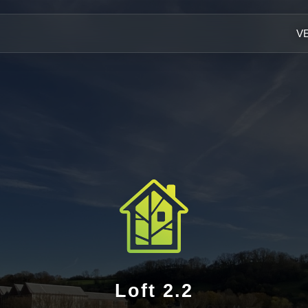
V
Loft 2.2