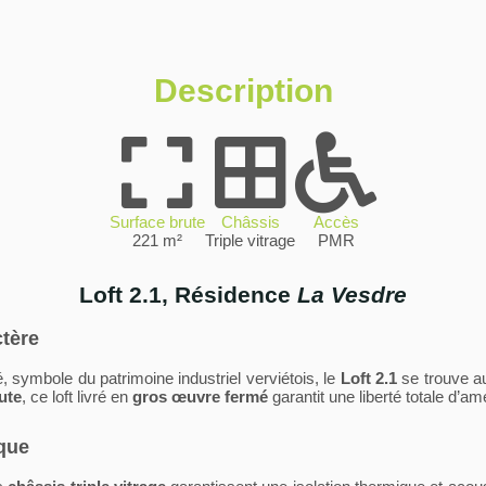
Description
Surface brute
Châssis
Accès
221 m²
Triple vitrage
PMR
Loft 2.1
, Résidence
La Vesdre
ctère
, symbole du patrimoine industriel verviétois, le
Loft 2.1
se trouve a
ute
, ce loft livré en
gros œuvre fermé
garantit une liberté totale d’a
ique