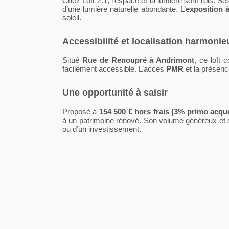
Chez Loft 2.1, l’espace et la lumière sont rois. S
d’une lumière naturelle abondante. L’
exposition à
soleil.
Accessibilité et localisation harmoni
Situé
Rue de Renoupré à Andrimont
, ce loft
facilement accessible. L’accès
PMR
et la présen
Une opportunité à saisir
Proposé à
154 500 € hors frais (3% primo acqu
à un patrimoine rénové. Son volume généreux et sa 
ou d’un investissement.