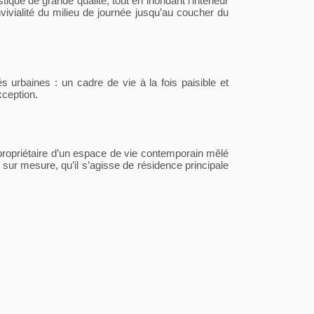
ique de grande qualité, tout en inondant l’intérieur
vivialité du milieu de journée jusqu’au coucher du
urbaines : un cadre de vie à la fois paisible et
xception.
propriétaire d’un espace de vie contemporain mêlé
 sur mesure, qu’il s’agisse de résidence principale