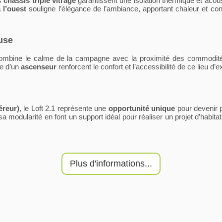
es
châssis triple vitrage
garantissent une isolation thermique et acoust
 l’ouest
souligne l’élégance de l’ambiance, apportant chaleur et con
euse
 combine le calme de la campagne avec la proximité des commodités 
ce d’un
ascenseur
renforcent le confort et l’accessibilité de ce lieu d’e
éreur)
, le Loft 2.1 représente une
opportunité unique
pour devenir 
modularité en font un support idéal pour réaliser un projet d’habitat
Plus d'informations...