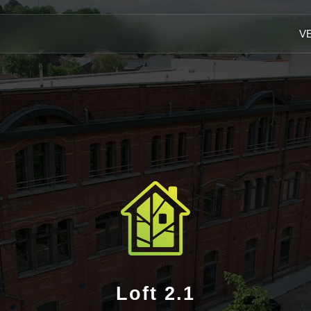
V
Loft 2.1